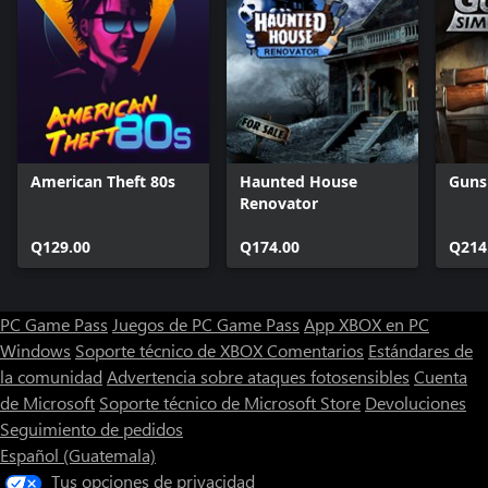
American Theft 80s
Haunted House
Guns
Renovator
Q129.00
Q174.00
Q214
PC Game Pass
Juegos de PC Game Pass
App XBOX en PC
Windows
Soporte técnico de XBOX
Comentarios
Estándares de
la comunidad
Advertencia sobre ataques fotosensibles
Cuenta
de Microsoft
Soporte técnico de Microsoft Store
Devoluciones
Seguimiento de pedidos
Español (Guatemala)
Tus opciones de privacidad