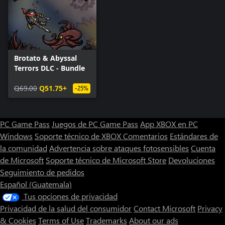
Brotato & Abyssal
Terrors DLC - Bundle
Q69.00
Q51.75+
-25%
PC Game Pass
Juegos de PC Game Pass
App XBOX en PC
Windows
Soporte técnico de XBOX
Comentarios
Estándares de
la comunidad
Advertencia sobre ataques fotosensibles
Cuenta
de Microsoft
Soporte técnico de Microsoft Store
Devoluciones
Seguimiento de pedidos
Español (Guatemala)
Tus opciones de privacidad
Privacidad de la salud del consumidor
Contact Microsoft
Privacy
& Cookies
Terms of Use
Trademarks
About our ads