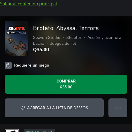
Saltar al contenido principal
Brotato: Abyssal Terrors
Seaven Studio
•
Shooter
•
Acción y aventura
•
Lucha
•
Juegos de rol
Q35.00
Requiere un juego
COMPRAR
Q35.00
AGREGAR A LA LISTA DE DESEOS
● ● ●