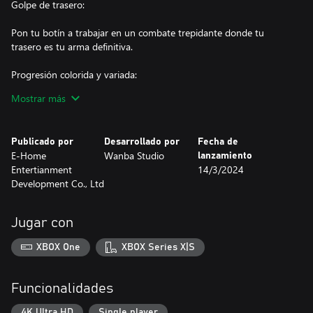
Golpe de trasero:
Pon tu botín a trabajar en un combate trepidante donde tu
trasero es tu arma definitiva.
Progresión colorida y variada:
Mostrar más
El juego presenta muchos elementos y ventajas únicos que el
jugador puede explorar y combinar para formar su estilo de
combate único.
Publicado por
Desarrollado por
Fecha de
E-Home
Wanba Studio
lanzamiento
Oleadas de enemigos:
Entertianment
14/3/2024
Development Co., Ltd
Diferentes enemigos aparecen en diferentes etapas con gran
variedad, algunos disparan truenos mientras que otros disparan
caca de truenos.
Jugar con
Experiencia AAA:
XBOX One
XBOX Series X|S
Aunque somos un estudio de juegos independiente, queríamos
crear un juego que rivalizara con otros juegos triple A; así que
Funcionalidades
simplemente redefinimos la A en triple A. El juego presenta
muchos panqueques, mucho dinero y muchos peces.
4K Ultra HD
Single player