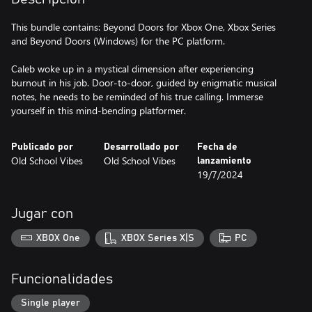
This bundle contains: Beyond Doors for Xbox One, Xbox Series
and Beyond Doors (Windows) for the PC platform.
Caleb woke up in a mystical dimension after experiencing
burnout in his job. Door-to-door, guided by enigmatic musical
notes, he needs to be reminded of his true calling. Immerse
yourself in this mind-bending platformer.
Publicado por
Desarrollado por
Fecha de
Old School Vibes
Old School Vibes
lanzamiento
19/7/2024
Jugar con
XBOX One
XBOX Series X|S
PC
Funcionalidades
Single player