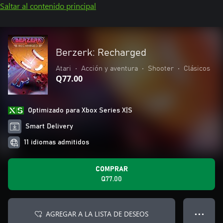
Saltar al contenido principal
Berzerk: Recharged
Atari
•
Acción y aventura
•
Shooter
•
Clásicos
Q77.00
Optimizado para Xbox Series X|S
Smart Delivery
11 idiomas admitidos
COMPRAR
Q77.00
AGREGAR A LA LISTA DE DESEOS
● ● ●