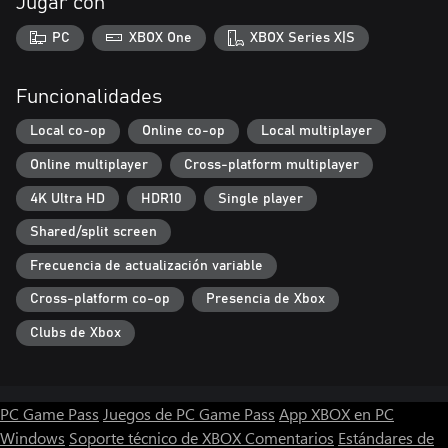
Jugar con
PC
XBOX One
XBOX Series X|S
Funcionalidades
Local co-op
Online co-op
Local multiplayer
Online multiplayer
Cross-platform multiplayer
4K Ultra HD
HDR10
Single player
Shared/split screen
Frecuencia de actualización variable
Cross-platform co-op
Presencia de Xbox
Clubs de Xbox
PC Game Pass
Juegos de PC Game Pass
App XBOX en PC
Windows
Soporte técnico de XBOX
Comentarios
Estándares de