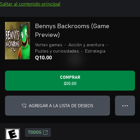
Saltar al contenido principal
Bennys Backrooms (Game
Preview)
Vortex games
•
Acción y aventura
•
Puzles y curiosidades
•
Estrategia
Q10.00
COMPRAR
Q10.00
AGREGAR A LA LISTA DE DESEOS
● ● ●
TODOS