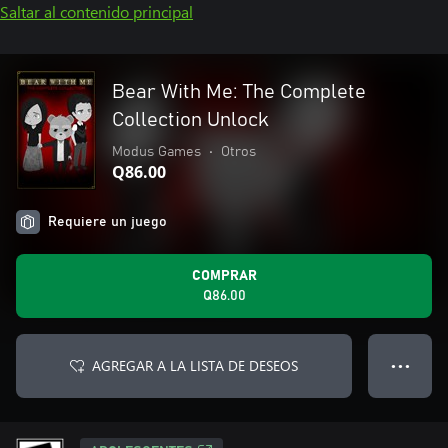
Saltar al contenido principal
Bear With Me: The Complete
Collection Unlock
Modus Games
•
Otros
Q86.00
Requiere un juego
COMPRAR
Q86.00
AGREGAR A LA LISTA DE DESEOS
● ● ●