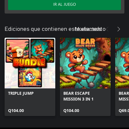
IR AL JUEGO
Mostrar todo
Ediciones que contienen este elemento
TRIPLE JUMP
BEAR ESCAPE
BEAR
MISSION 3 IN 1
MISS
Q104.00
Q104.00
Q69.