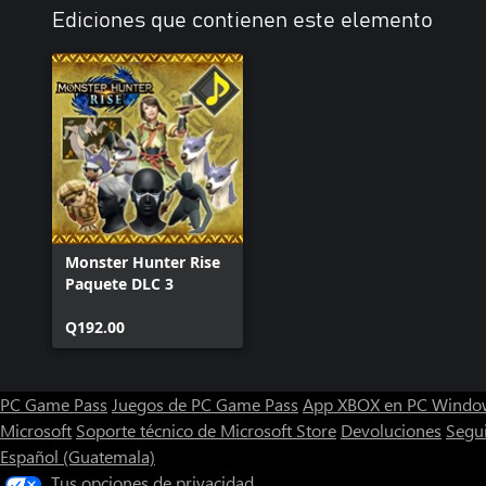
Ediciones que contienen este elemento
Monster Hunter Rise
Paquete DLC 3
Q192.00
PC Game Pass
Juegos de PC Game Pass
App XBOX en PC Windo
Microsoft
Soporte técnico de Microsoft Store
Devoluciones
Segu
Español (Guatemala)
Tus opciones de privacidad