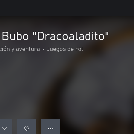
 Bubo "Dracoaladito"
ción y aventura
•
Juegos de rol
● ● ●