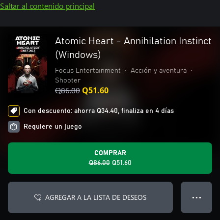
Saltar al contenido principal
Atomic Heart - Annihilation Instinct
(Windows)
Focus Entertainment
•
Acción y aventura
•
Shooter
Q86.00
Q51.60
Con descuento: ahorra Q34.40, finaliza en 4 días
Requiere un juego
COMPRAR
Q86.00
Q51.60
AGREGAR A LA LISTA DE DESEOS
● ● ●