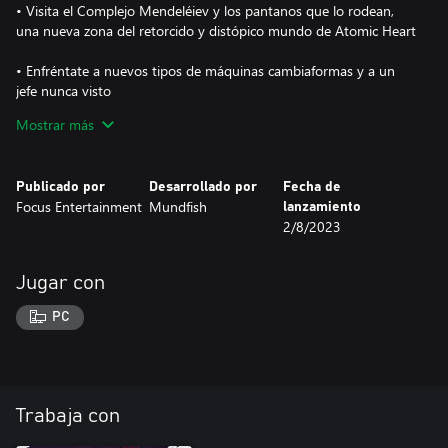
• Visita el Complejo Mendeléiev y los pantanos que lo rodean,
una nueva zona del retorcido y distópico mundo de Atomic Heart
• Enfréntate a nuevos tipos de máquinas cambiaformas y a un
jefe nunca visto
Mostrar más
• Desbloquea dos armas nuevas: la Podadora, un arma a
distancia con dos modos de disparo; y la Klusha, un arma cuerpo
a cuerpo cortante y perforante
Publicado por
Desarrollado por
Fecha de
Focus Entertainment
Mundfish
lanzamiento
• Mejora el guante polimérico con la nueva habilidad
2/8/2023
Tecnoestasis, que te permite manipular el tiempo.
Jugar con
PC
Trabaja con