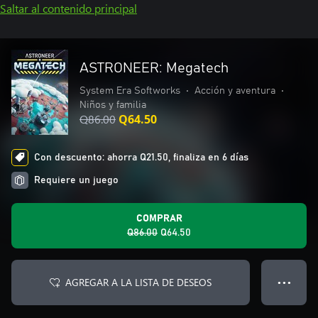
Saltar al contenido principal
ASTRONEER: Megatech
System Era Softworks
•
Acción y aventura
•
Niños y familia
Q86.00
Q64.50
Con descuento: ahorra Q21.50, finaliza en 6 días
Requiere un juego
COMPRAR
Q86.00
Q64.50
AGREGAR A LA LISTA DE DESEOS
● ● ●