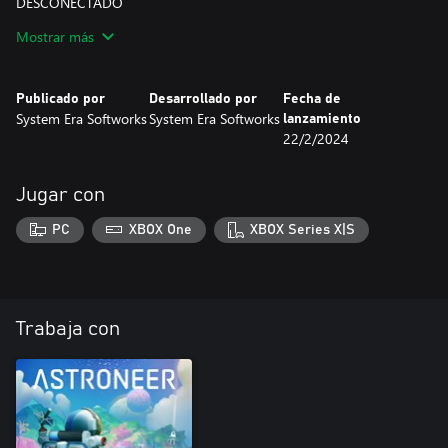
DESCONECTADO
LUZ CABECERA ORBITAL
Mostrar más
ROJO VINTAGE
EMBLEMA VINTAGE
Publicado por
Desarrollado por
Fecha de
AVISO:
System Era Softworks
System Era Softworks
lanzamiento
Si compraste anteriormente alguno de los artículos individuales
22/2/2024
del lote, recibirás el valor de los mismos en una asignación de
QBIT dentro del juego para que puedas utilizarlos para otras
compras de Proveedores EXO. El conjunto Vintage carece de
Jugar con
valor en QBIT.
PC
XBOX One
XBOX Series X|S
Trabaja con