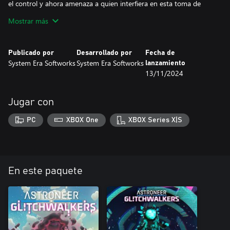
el control y ahora amenaza a quien interfiera en esta toma de
poder sin precedentes.
Mostrar más
Árbol de tecnología, módulos y mecánicas nuevos
Los Astroneers deberán valerse de su entrenamiento y adaptarse
Publicado por
Desarrollado por
Fecha de
sin demora a su peligroso nuevo entorno. Con una combinación
System Era Softworks
System Era Softworks
lanzamiento
de tecnología vieja y nueva, tendrán que pensar rápido para
13/11/2024
poder sobrevivir.
Contenido adicional por anunciar y actualizaciones gratis para el
Jugar con
juego base
Además de la expansión, se seguirán añadiendo a Astroneer
PC
XBOX One
XBOX Series X|S
novedades narrativas y de mecánicas de juego, así como diversas
mejoras, para todos los jugadores.
El conjunto exclusivo incluye:
- VIRUS DE LA MODA (PALETA)
En este paquete
- CIPHER VISTA (VISOR)