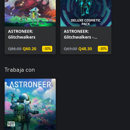
ASTRONEER:
ASTRONEER:
Glitchwalkers
Glitchwalkers -
Deluxe Cosmetic Pack
Q86.00
Q60.20
Q69.00
Q48.30
-30%
-30%
Trabaja con