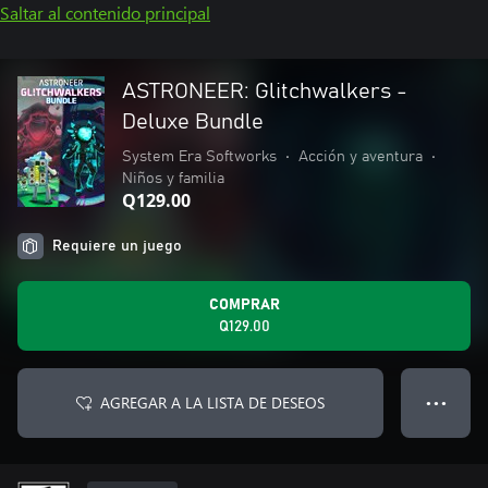
Saltar al contenido principal
ASTRONEER: Glitchwalkers -
Deluxe Bundle
System Era Softworks
•
Acción y aventura
•
Niños y familia
Q129.00
Requiere un juego
COMPRAR
Q129.00
AGREGAR A LA LISTA DE DESEOS
● ● ●