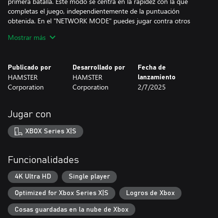
primera batalla. Este modo se centra en la rapidez con la que
completas el juego, independientemente de la puntuación
obtenida. En el "NETWORK MODE" puedes jugar contra otros
usuarios a través de la red. Sin embargo, es posible que el "TIME
Mostrar más
ATTACK MODE" y el "NETWORK MODE" no estén disponibles en
algunos juegos. En el caso de las partidas para un solo jugador, el
"NETWORK MODE" no está disponible.
Publicado por
Desarrollado por
Fecha de
Se han implementado múltiples ranuras de guardado, una
HAMSTER
HAMSTER
lanzamiento
función de rebobinado que permite a los jugadores reintentar la
Corporation
Corporation
2/7/2025
partida y una función de inicio rápido para quienes quieran
sumergirse en el juego directamente. Además, se ha añadido
compatibilidad con VRR, lo que permite una reproducción más
Jugar con
precisa de la experiencia del juego arcade original.
Disfruta de la legendaria obra maestra arcade con “Arcade
XBOX Series X|S
Archives 2”, ahora más divertido y fácil de usar.
*El menú de opciones y el manual están disponibles en japonés,
Funcionalidades
inglés, francés, alemán, italiano y español.
4K Ultra HD
Single player
Optimized for Xbox Series X|S
Logros de Xbox
Cosas guardadas en la nube de Xbox