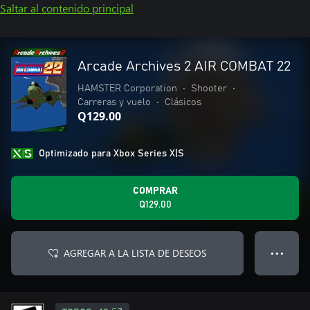
Saltar al contenido principal
Arcade Archives 2 AIR COMBAT 22
HAMSTER Corporation
•
Shooter
•
Carreras y vuelo
•
Clásicos
Q129.00
Optimizado para Xbox Series X|S
COMPRAR
Q129.00
AGREGAR A LA LISTA DE DESEOS
● ● ●