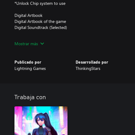
*Unlock Chip system to use
Digital Artbook
Digital Artbook of the game
Digital Soundtrack (Selected)
ANNO: Mutationem OST contains the selected in-game soundtrack
Mostrar más
only be played in-game
Publicado por
Desarrollado por
Lightning Games
ThinkingStars
Trabaja con