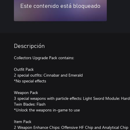
Este contenido está bloqueado
Descripción
Collectors Upgrade Pack contains:
Outfit Pack
2 special outfits: Cinnabar and Emerald
*No special effects
Weapon Pack
3 special weapons with particle effects: Light Sword Module: Ha
Twin Blades: Flash
*Unlock the weapons in-game to use
Item Pack
2 Weapon Enhance Chips: Offensive HF Chip and Analytical Chip