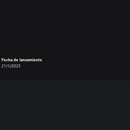
, Includes 21 music tracks, can
Fecha de lanzamiento
21/1/2025