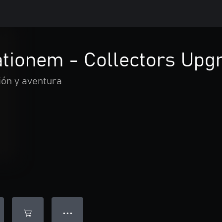
tionem - Collectors Upg
ión y aventura
● ● ●