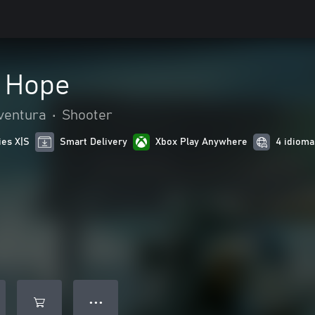
 Hope
ventura
•
Shooter
ies X|S
Smart Delivery
Xbox Play Anywhere
4 idioma
● ● ●