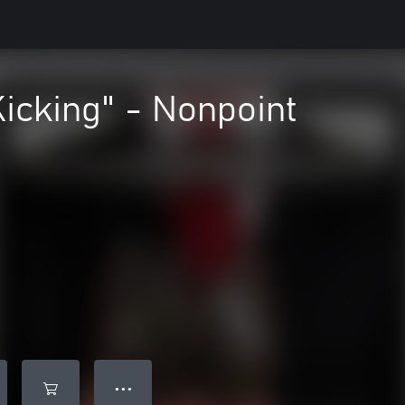
Kicking" - Nonpoint
● ● ●