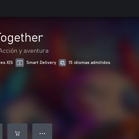
Together
Acción y aventura
ies X|S
Smart Delivery
15 idiomas admitidos
● ● ●