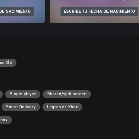
DE NACIMIENTO
ESCRIBE TU FECHA DE NACIMIENTO
es X|S
Single player
Shared/split screen
Smart Delivery
Logros de Xbox
Xbox