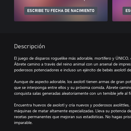
ESCRIBE TU FECHA DE NACIMIENTO
ES
Descripción
El juego de disparos roguelike más adorable, mortífero y ÚNICO,
Ábrete camino a través del reino animal con un arsenal de impre
poderosos potenciadores e incluso un ejército de bebés axolotl de g
Aunque de aspecto adorable, los axolotl tienen armas de gran pote
que se interponga entre ellos y su próxima comida. Ábrete camin
conquista salas generadas aleatoriamente con un temible jefe al f
Encuentra huevos de axolotl y cría nuevos y poderosos axolittles
máquinas de matar altamente especializadas. Lleva su potencia de 
recetas permanentes que mejoran sus estadísticas. No hagas pris
imparable.