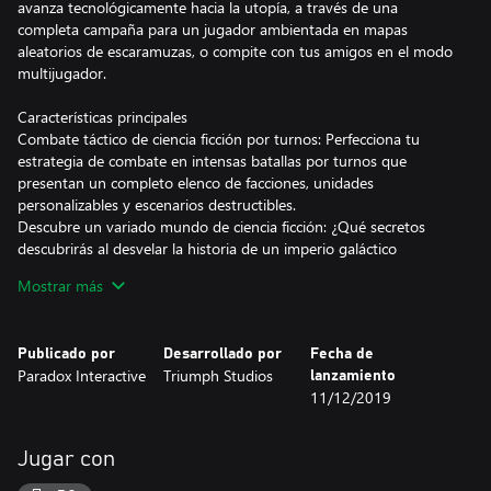
avanza tecnológicamente hacia la utopía, a través de una
completa campaña para un jugador ambientada en mapas
aleatorios de escaramuzas, o compite con tus amigos en el modo
multijugador.
Características principales
Combate táctico de ciencia ficción por turnos: Perfecciona tu
estrategia de combate en intensas batallas por turnos que
presentan un completo elenco de facciones, unidades
personalizables y escenarios destructibles.
Descubre un variado mundo de ciencia ficción: ¿Qué secretos
descubrirás al desvelar la historia de un imperio galáctico
destruido? Descubre el destino de la Star Union explorando
Mostrar más
suntuosos paisajes, páramos salvajes y megaciudades. Encuentra
a facciones rivales y descubre tecnologías ocultas, olvidadas en
lugares abandonados.
Publicado por
Desarrollado por
Fecha de
Desarrollo de un imperio planetario: Controla el futuro de tu
Paradox Interactive
Triumph Studios
lanzamiento
colonia con una mezcla de avances tecnológicos y desarrollo
11/12/2019
social. ¿Vas a crear un paraíso medioambiental o un orden militar
perfecto?
Múltiples caminos hacia la victoria: Consigue tus objetivos a
Jugar con
través de la conquista, la diplomacia o las tecnologías del fin del
mundo.