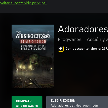
Saltar al contenido principal
Adoradores
Frogwares
•
Acción y 
Con descuento: ahorra Q79.8
ELEGIR EDICIÓN
COMPRAR
Adoradores del Necronomicón
Q114.00
Q34.20