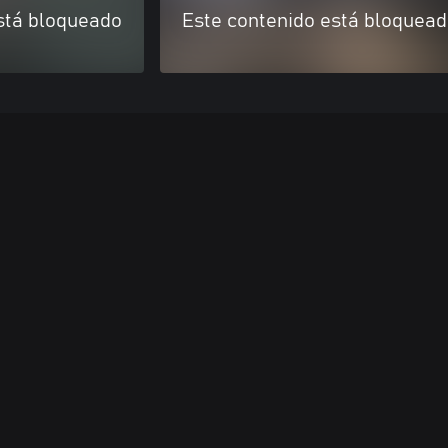
stá bloqueado
Este contenido está bloquea