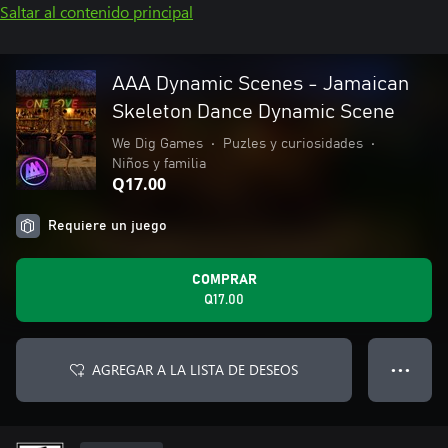
Saltar al contenido principal
AAA Dynamic Scenes - Jamaican
Skeleton Dance Dynamic Scene
We Dig Games
•
Puzles y curiosidades
•
Niños y familia
Q17.00
Requiere un juego
COMPRAR
Q17.00
AGREGAR A LA LISTA DE DESEOS
● ● ●