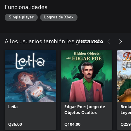
Funcionalidades
Single player
Logros de Xbox
Mostrar todo
A los usuarios también les gusta esto
Leila
Edgar Poe: Juego de
Brok
Objetos Ocultos
Leye
Temp
Q86.00
Q104.00
Q259