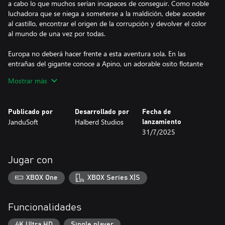
a cabo lo que muchos serían incapaces de conseguir. Como noble
luchadora que se niega a someterse a la maldición, debe acceder
al castillo, encontrar el origen de la corrupción y devolver el color
al mundo de una vez por todas.
Europa no deberá hacer frente a esta aventura sola. En las
entrañas del gigante conoce a Apino, un adorable osito flotante
que parece poseer habilidades mágicas capaces de restaurar el
Mostrar más
color y restañar las heridas de sus aliados. También puede
proteger a sus compañeros de los múltiples peligros que acechan
en los pasillos de Talos.
Publicado por
Desarrollado por
Fecha de
JanduSoft
Halberd Studios
lanzamiento
Mientras explora el castillo, Apino puede purgar la corrupción de
31/7/2025
Talos y disparar varios proyectiles capaces de destruir cristales
oscuros e infligir daño:
Jugar con
- Un puño que golpea hacia arriba cuando lo invocan.
XBOX One
XBOX Series X|S
- Un disparo que viaja por una superficie hasta que impacta con
algo.
Funcionalidades
- Un ciclón que regresa a Apino como si fuera un bumerán.
4K Ultra HD
Single player