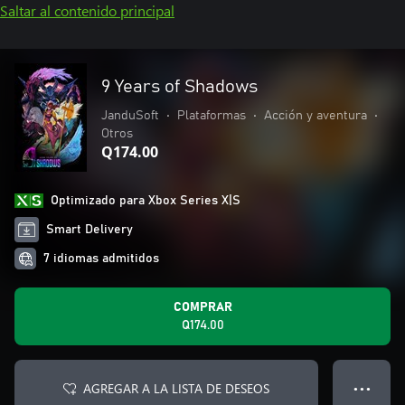
Saltar al contenido principal
9 Years of Shadows
JanduSoft
•
Plataformas
•
Acción y aventura
•
Otros
Q174.00
Optimizado para Xbox Series X|S
Smart Delivery
7 idiomas admitidos
COMPRAR
Q174.00
AGREGAR A LA LISTA DE DESEOS
● ● ●