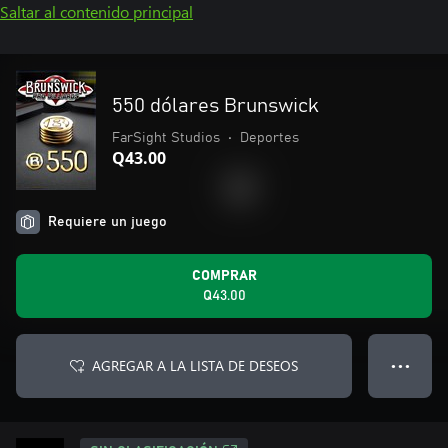
Saltar al contenido principal
550 dólares Brunswick
FarSight Studios
•
Deportes
Q43.00
Requiere un juego
COMPRAR
Q43.00
AGREGAR A LA LISTA DE DESEOS
● ● ●