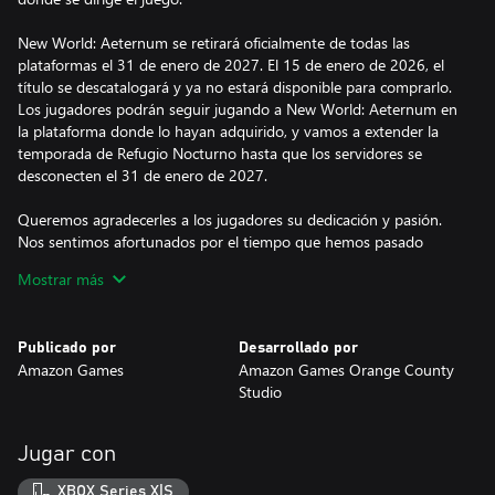
New World: Aeternum se retirará oficialmente de todas las
plataformas el 31 de enero de 2027. El 15 de enero de 2026, el
título se descatalogará y ya no estará disponible para comprarlo.
Los jugadores podrán seguir jugando a New World: Aeternum en
la plataforma donde lo hayan adquirido, y vamos a extender la
temporada de Refugio Nocturno hasta que los servidores se
desconecten el 31 de enero de 2027.
Queremos agradecerles a los jugadores su dedicación y pasión.
Nos sentimos afortunados por el tiempo que hemos pasado
dando forma al mundo de Aetérnum con vosotros. Juntos hemos
Mostrar más
creado algo especial. Aunque nos entristece deciros adiós, nos
sentimos orgullosos de haber podido compartir tanto con la
comunidad.
Publicado por
Desarrollado por
Amazon Games
Amazon Games Orange County
Ha sido un placer trabajar en New World: Aeternum y hacer
Studio
evolucionar esta inolvidable aventura con todos vosotros. Nos
alegra que aún nos quede un año más juntos y esperamos darle
a esta fantástica aventura una despedida digna de un héroe
Jugar con
legendario. Desde lo más profundo de nuestros corazones,
gracias por compartir este mundo con nosotros.
XBOX Series X|S