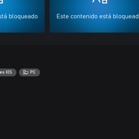
stá bloqueado
Este contenido está bloquea
es X|S
PC