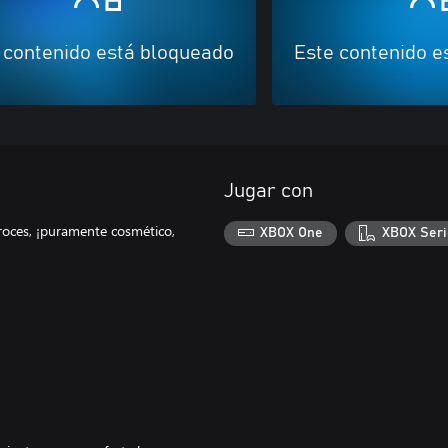
 contenido está bloqueado
Este contenido e
Jugar con
roces, ¡puramente cosmético,
XBOX One
XBOX Seri