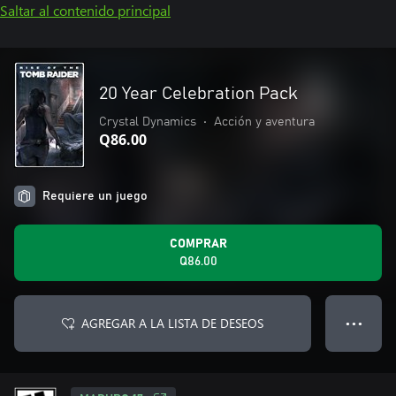
Saltar al contenido principal
20 Year Celebration Pack
Crystal Dynamics
•
Acción y aventura
Q86.00
Requiere un juego
COMPRAR
Q86.00
AGREGAR A LA LISTA DE DESEOS
● ● ●