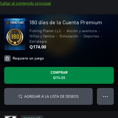
Saltar al contenido principal
180 días de la Cuenta Premium
Fishing Planet LLC
•
Acción y aventura
•
Niños y familia
•
Simulación
•
Deportes
•
Estrategia
Q174.00
Requiere un juego
COMPRAR
Q174.00
AGREGAR A LA LISTA DE DESEOS
● ● ●