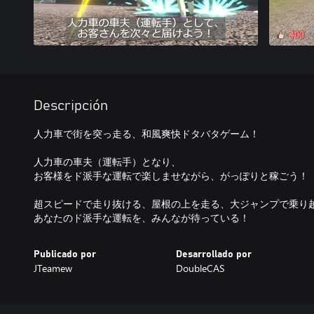
Descripción
人力車で街を突っ走る、和風爽快ドタバタゲーム！
人力車の車夫（運転手）となり、
お客様をド派手な運転で楽しませながら、がっぽりと稼ごう！
超スピードで走り抜ける、屋根の上を走る、大ジャンプで乗り越
あなたのド派手な運転を、みんなが待っている！
Publicado por
Desarrollado por
JTeamew
DoubleCAS