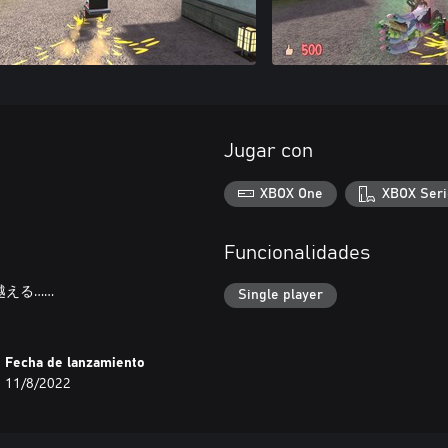
Jugar con
XBOX One
XBOX Seri
Funcionalidades
える……
Single player
Fecha de lanzamiento
11/8/2022