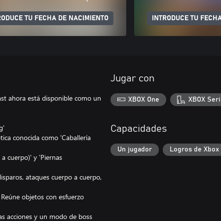
RODUCE TU FECHA DE NACIMIENTO
INTRODUCE TU FECHA
Jugar con
East ahora está disponible como un
XBOX One
XBOX Seri
g'
Capacidades
ica conocida como 'Caballería
Un jugador
Logros de Xbox
a cuerpo)' y 'Piernas
sparos, ataques cuerpo a cuerpo,
. Reúne objetos con esfuerzo
vas acciones y un modo de boss