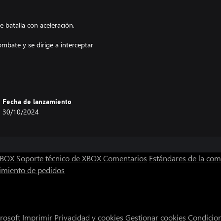
 batalla con aceleración,
mbate y se dirige a interceptar
es diferentes, y cuatro aviones de
mpo de batalla. ¿Tomarás el riesgo
 volando a baja velocidad para
Fecha de lanzamiento
s a prueba.
30/10/2024
a marcar los aviones enemigos
 extra y un modo de prueba.
0 compositores de renombre!
 XBOX
Soporte técnico de XBOX
Comentarios
Estándares de la co
sión Saturn, esta edición presenta
imiento de pedidos
rita.
rosoft
Imprimir
Privacidad y cookies
Gestionar cookies
Condicio