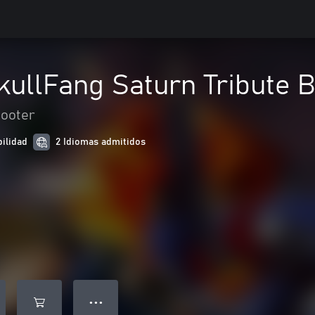
kullFang Saturn Tribute 
ooter
bilidad
2 Idiomas admitidos
● ● ●