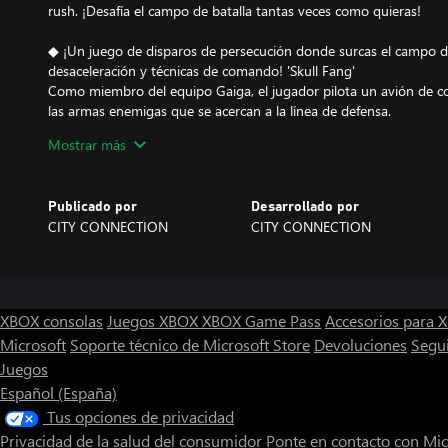
rush. ¡Desafía el campo de batalla tantas veces como quieras!
◆ ¡Un juego de disparos de persecución donde surcas el campo de
desaceleración y técnicas de comando! 'Skull Fang'
Como miembro del equipo Gaiga, el jugador pilota un avión de co
las armas enemigas que se acercan a la línea de defensa.
Selecciona entre cuatro pilotos, cada uno con habilidades especial
Mostrar más
combate con rendimiento variable.
Controlar la velocidad de tu avión de combate es crucial en el ca
de volar a alta velocidad para abrirte paso, o jugarás a lo seguro
Publicado por
Desarrollado por
interceptar a los enemigos? Tu valentía y estrategia serán puesta
CITY CONNECTION
CITY CONNECTION
Durante las batallas contra jefes, usa tus técnicas de control par
dentro de tu rango de ataque.
La versión de Saturn incluye jefes adicionales exclusivos, aviones
◆ ¡Incluye música de fondo (BGM) arreglada en "Boosted" por 1
XBOX consolas
Juegos XBOX
XBOX Game Pass
Accesorios para
Además de la versión arcade original y el BGM arreglado de la ver
Microsoft
Soporte técnico de Microsoft Store
Devoluciones
Segu
arreglos "Boosted" recién creados. Juega con tu banda sonora favo
Juegos
＜Compositores que participan en los arreglos 'Boosted'＞
Español (España)
COSIO
Tus opciones de privacidad
Fantom Iris
Privacidad de la salud del consumidor
Ponte en contacto con Mic