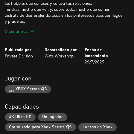
los hobbits que conoces y cultiva tus relaciones.
Tendrás mucho que ver, y, sobre todo, mucho que comer;
disfruta de días esplendorosos en los pintorescos bosques, lagos
y praderas.
Mostrar más
Relájate en un sitio en el que lo más importante son las cosas
pequeñas. Ayuda a unir a la comunidad para conseguir el estatus
de aldea para Delagua. Deléitate en Tales of the Shire: Un juego
Publicado por
Desarrollado por
Fecha de
de El Señor de los Anillos™.
Private Division
Wētā Workshop
lanzamiento
29/7/2025
Características principales:
Jugar con
Disfruta de tu nuevo hogar, hobbit: ¡Juega como uno de los
hobbits de los célebres libros de J.R.R. Tolkien! Personaliza tu
XBOX Series X|S
aspecto y luce tu mejor atuendo hobbit, para el que dispondrás
de una gran variedad de personalizaciones. Decora tu propio
agujero hobbit y transforma el acogedor espacio colocando sin
Capacidades
cuadrículas los muebles con los que quieras decorarlo. Descubre
qué novedades le deparará cada nuevo día a Delagua mientras te
4K Ultra HD
Un jugador
instalas en tu apacible hogar para disfrutar de un merecido
Optimizado para Xbox Series X|S
Logros de Xbox
descanso.