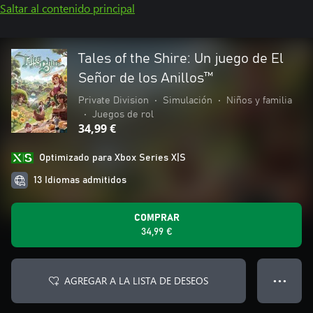
Saltar al contenido principal
Tales of the Shire: Un juego de El
Señor de los Anillos™
Private Division
•
Simulación
•
Niños y familia
•
Juegos de rol
34,99 €
Optimizado para Xbox Series X|S
13 Idiomas admitidos
COMPRAR
34,99 €
AGREGAR A LA LISTA DE DESEOS
● ● ●