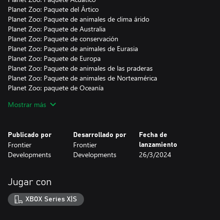
Planet Zoo: Paquete del Ártico
Planet Zoo: Paquete de animales de clima árido
Planet Zoo: Paquete de Australia
Planet Zoo: Paquete de conservación
Planet Zoo: Paquete de animales de Eurasia
Planet Zoo: Paquete de Europa
Planet Zoo: Paquete de animales de las praderas
Planet Zoo: Paquete de animales de Norteamérica
Planet Zoo: paquete de Oceanía
Planet Zoo: Paquete de Sudamérica
Mostrar más
Planet Zoo: Paquete tropical
Planet Zoo: Paquete crepuscular
Publicado por
Desarrollado por
Fecha de
*Todo el contenido descargable del pase de temporada estará
Frontier
Frontier
lanzamiento
disponible entre el lanzamiento y marzo de 2025.
Developments
Developments
26/3/2024
Jugar con
XBOX Series X|S