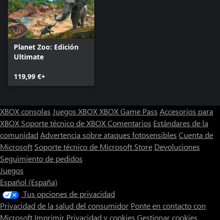
Planet Zoo: Edición
Ultimate
119,99 €+
XBOX consolas
Juegos XBOX
XBOX Game Pass
Accesorios para
XBOX
Soporte técnico de XBOX
Comentarios
Estándares de la
comunidad
Advertencia sobre ataques fotosensibles
Cuenta de
Microsoft
Soporte técnico de Microsoft Store
Devoluciones
Seguimiento de pedidos
Juegos
Español (España)
Tus opciones de privacidad
Privacidad de la salud del consumidor
Ponte en contacto con
Microsoft
Imprimir
Privacidad y cookies
Gestionar cookies