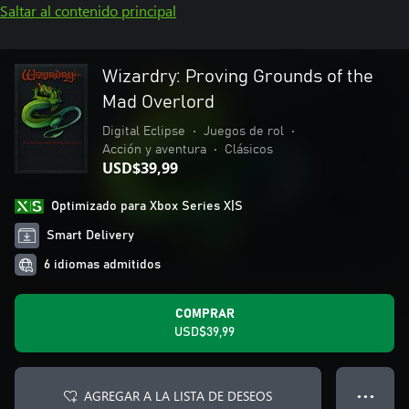
Saltar al contenido principal
Wizardry: Proving Grounds of the
Mad Overlord
Digital Eclipse
•
Juegos de rol
•
Acción y aventura
•
Clásicos
USD$39,99
Optimizado para Xbox Series X|S
Smart Delivery
6 idiomas admitidos
COMPRAR
USD$39,99
AGREGAR A LA LISTA DE DESEOS
● ● ●