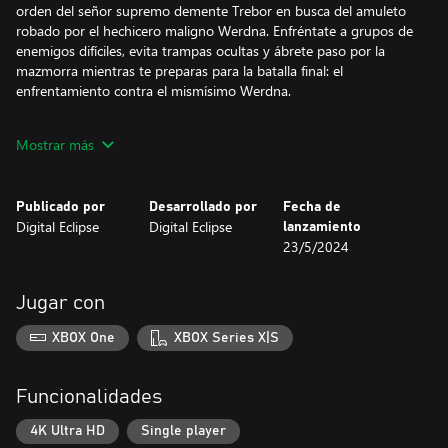
orden del señor supremo demente Trebor en busca del amuleto
robado por el hechicero maligno Werdna. Enfréntate a grupos de
enemigos difíciles, evita trampas ocultas y ábrete paso por la
mazmorra mientras te preparas para la batalla final: el
enfrentamiento contra el mismísimo Werdna.
La precisión por bandera
Mostrar más
Wizardry: Proving Grounds of the Mad Overlord ha sido creado
directamente sobre el código original de 1981. Aunque su
Publicado por
Desarrollado por
Fecha de
apariencia ha sido modernizada, debajo sigue estando el código
Digital Eclipse
Digital Eclipse
lanzamiento
del juego original. Podrás incluso ver la interfaz original del Apple
23/5/2024
II mientras juegas.
Un desafío sin engorros
Jugar con
Aunque la famosa dificultad de los enemigos no se ha visto
XBOX One
XBOX Series X|S
alterada, se han realizado mejoras de calidad de vida en todas las
áreas. Los sistemas de gestión de grupo, navegación,
lanzamiento de hechizos y combate han recibido mejoras
Funcionalidades
considerables.
4K Ultra HD
Single player