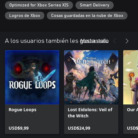
El renacer de una leyenda
Optimized for Xbox Series X|S
Smart Delivery
Si acabas de descubrir la legendaria franquicia de Wizardry,
Logros de Xbox
Cosas guardadas en la nube de Xbox
Wizardry: Proving Grounds of the Mad Overlord es el punto de
partida ideal para jugadores nuevos. Por otro lado, los veteranos
de la serie podrán disfrutar de los nuevos gráficos y diseño de
sonido, así como de la interfaz simplificada.
Mostrar todo
A los usuarios también les gusta esto
Rogue Loops
Lost Eidolons: Veil of
Our 
the Witch
USD$9,99
USD$24,99
USD$