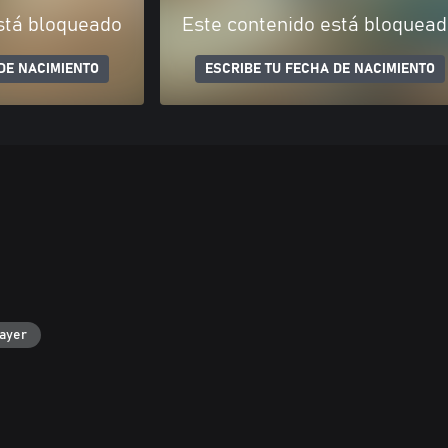
stá bloqueado
Este contenido está bloquea
DE NACIMIENTO
ESCRIBE TU FECHA DE NACIMIENTO
layer