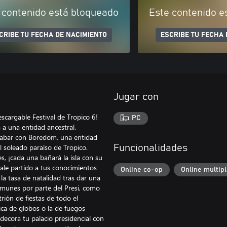
 contenido está bloqueado
Este contenido e
CRIBE TU FECHA DE NACIMIENTO
ESCRIBE TU FECHA 
Jugar con
escargable Festival de Tropico 6!
PC
 a una entidad ancestral.
 acabar con Boredom, una entidad
 soleado paraíso de Tropico.
Funcionalidades
es, ¡cada una bañará la isla con su
cale partido a tus conocimientos
Online co-op
Online multip
a tasa de natalidad tras dar una
munes por parte del Presi, como
rión de fiestas de todo el
rica de globos o la de fuegos
y decora tu palacio presidencial con