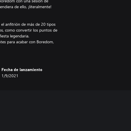
 Boredom con una sesión de
ndiera de ello, ¡literalmente!
 el anfitrión de más de 20 tipos
cos, como convertir los puntos de
iesta legendaria.
ntes para acabar con Boredom,
o en las nubes de la mundanidad
al y asegúrate de que tus fiestas
obos o la de fuegos artificiales.
Fecha de lanzamiento
e baile y ten bajo control el
1/9/2021
es.
uevas, creadas para los diferentes
asa de la risa especial, el
 y decora tu palacio a juego!