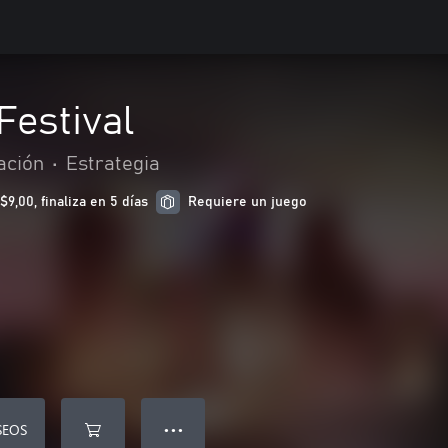
Festival
ación
•
Estrategia
,00, finaliza en 5 días
Requiere un juego
SEOS
● ● ●