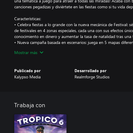
una temática a juego para atraer a todas las miradas! Acaba con
canciones pegadizas y diviértete en las fiestas como si tu vida depe
Características:
• Celebra fiestas a lo grande con la nueva mecánica de Festival: sé
de festivales en 4 zonas especiales, cada una con sus efectos úni
conocimiento en dinero y aumentar la tasa de natalidad tras una f
• Nueva campaña basada en escenarios: juega en 5 mapas difere
una entidad ancestral y malvada que amenaza con sumir a Tropic
Mostrar más
y las tareas aburridas.
• 8 nuevos edificios: sácale partido a las 4 nuevas zonas de festiv
cuentan con los últimos edificios disponibles, como la fábrica de gl
Publicado por
Desarrollado por
Haz que tus ciudadanos se muevan con ritmo gracias a la escuela d
Kalypso Media
Realmforge Studios
número de visitantes con una tienda de entradas para los festival
• 4 canciones nuevas: ¡que la fiesta no pare con estas canciones n
festivales!
• 3 nuevos edictos: experimenta con las nuevas funciones, como la c
servicio de atención al cliente y los festivales de lavadoras.
Trabaja con
• 2 nuevas opciones de personalización: ¡elige tu atuendo favorito