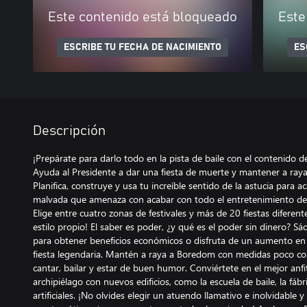
Este contenido está bloqueado
Este
ESCRIBE TU FECHA DE NACIMIENTO
ES
Descripción
¡Prepárate para darlo todo en la pista de baile con el contenido d
Ayuda al Presidente a dar una fiesta de muerte y mantener a raya
Planifica, construye y usa tu increíble sentido de la astucia para
malvada que amenaza con acabar con todo el entretenimiento del
Elige entre cuatro zonas de festivales y más de 20 fiestas diferent
estilo propio! El saber es poder, ¿y qué es el poder sin dinero? Sá
para obtener beneficios económicos o disfruta de un aumento en l
fiesta legendaria. Mantén a raya a Boredom con medidas poco co
cantar, bailar y estar de buen humor. Conviértete en el mejor anfit
archipiélago con nuevos edificios, como la escuela de baile, la fáb
artificiales. ¡No olvides elegir un atuendo llamativo e inolvidable 