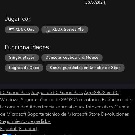
28/3/2024
Jugar con
XBOX One
XBOX Series X|S
Funcionalidades
Single player
Console Keyboard & Mouse
Logros de Xbox
Cosas guardadas en la nube de Xbox
PC Game Pass
Juegos de PC Game Pass
App XBOX en PC
Windows
Soporte técnico de XBOX
Comentarios
Estándares de
la comunidad
Advertencia sobre ataques fotosensibles
Cuenta
de Microsoft
Soporte técnico de Microsoft Store
Devoluciones
Seguimiento de pedidos
Español (Ecuador)