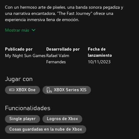
Con un hermoso arte de píxeles, una banda sonora pegadiza y
una narrativa encantadora, "The Fast Journey" ofrece una
experiencia inmersiva llena de emoción.
amor y superación. Prepárate para saltar a la acción y embarcarte
Mostrar más
en un viaje inolvidable para salvar el amor de Rafa en esta
aventura en 2D llena de encanto y desafíos.
Publicado por
Desarrollado por
Fecha de
My Night Sun Games
Rafael Valim
lanzamiento
Fernandes
10/11/2023
Jugar con
XBOX One
XBOX Series X|S
Funcionalidades
Single player
Logros de Xbox
Cosas guardadas en la nube de Xbox