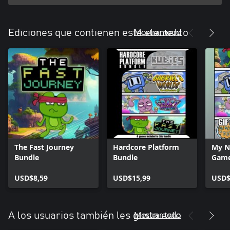
Mostrar todo
Ediciones que contienen este elemento
The Fast Journey
Hardcore Platform
My N
Bundle
Bundle
Gam
USD$8,59
USD$15,99
USD$
Mostrar todo
A los usuarios también les gusta esto