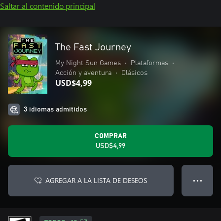
Saltar al contenido principal
The Fast Journey
My Night Sun Games
•
Plataformas
•
Acción y aventura
•
Clásicos
USD$4,99
3 idiomas admitidos
COMPRAR
USD$4,99
AGREGAR A LA LISTA DE DESEOS
● ● ●