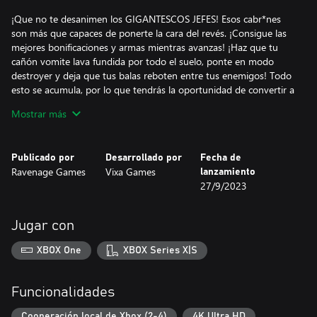
¡Que no te desanimen los GIGANTESCOS JEFES! Esos cabr*nes
son más que capaces de ponerte la cara del revés. ¡Consigue las
mejores bonificaciones y armas mientras avanzas! ¡Haz que tu
cañón vomite lava fundida por todo el suelo, ponte en modo
destroyer y deja que tus balas reboten entre tus enemigos! Todo
esto se acumula, por lo que tendrás la oportunidad de convertir a
tu peludo guerrero en una furiosa máquina de matar.
Mostrar más
Da igual lo que hagas: vas a morir de todos modos. Así es la vida
incluso para los que cargan un cañón de riel. Pero ¿qué más da la
Publicado por
Desarrollado por
Fecha de
muerte cuando tienes una audiencia que te quiere? A diferencia
Ravenage Games
Vixa Games
lanzamiento
de la vida real, aquí puedes sacar partido de los Me gusta que
27/9/2023
recibes.
Usa tu fama para mejorar todos los objetos y bonificaciones e
Jugar con
infligir aún más daños cuando emprendas un nuevo rumbo. Los
episodios del programa se eligen de forma aleatoria, por lo que
XBOX One
XBOX Series X|S
siempre experimentarás un recorrido diferente. ¡No tendrás
tiempo de aburrirte!
Funcionalidades
Cuando te canses de tanta farándula, invita y reúne a un máximo
de cuatro amigos en el modo cooperativo. Juega con cabeza y
Cooperación local de Xbox (2-4)
4K Ultra HD