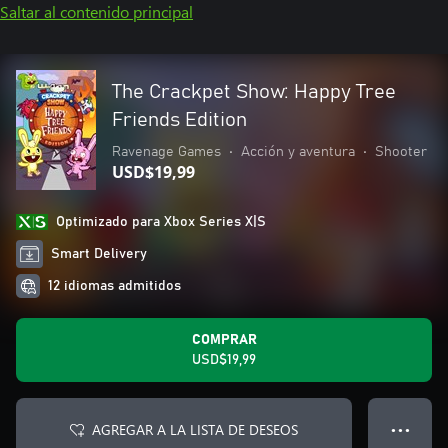
Saltar al contenido principal
The Crackpet Show: Happy Tree
Friends Edition
Ravenage Games
•
Acción y aventura
•
Shooter
USD$19,99
Optimizado para Xbox Series X|S
Smart Delivery
12 idiomas admitidos
COMPRAR
USD$19,99
AGREGAR A LA LISTA DE DESEOS
● ● ●