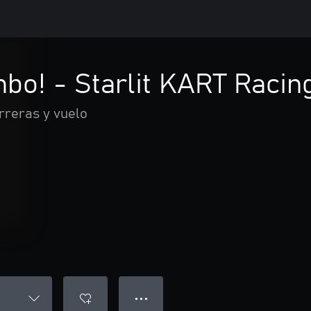
bo! - Starlit KART Racin
rreras y vuelo
● ● ●
g