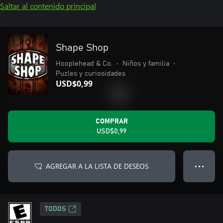
Saltar al contenido principal
Shape Shop
Hooplehead & Co.
•
Niños y familia
•
Puzles y curiosidades
USD$0,99
COMPRAR
USD$0,99
AGREGAR A LA LISTA DE DESEOS
● ● ●
TODOS