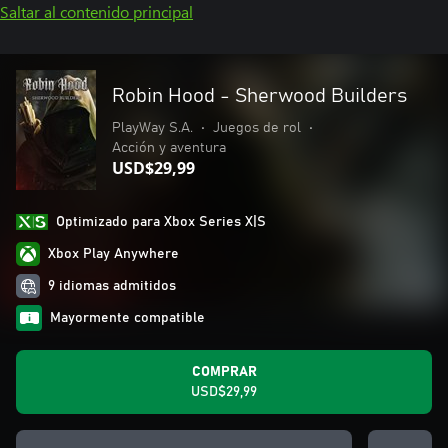
Saltar al contenido principal
Robin Hood - Sherwood Builders
PlayWay S.A.
•
Juegos de rol
•
Acción y aventura
USD$29,99
Optimizado para Xbox Series X|S
Xbox Play Anywhere
9 idiomas admitidos
Mayormente compatible
COMPRAR
USD$29,99