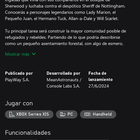
Sherwood y luchaba contra el despótico Sheriff de Nottingham.
Conocerás a personajes legendarios como Lady Marion, el
Pequeño Juan, el Hermano Tuck, Allan-a-Dale y Will Scarlet.
Tu principal tarea será construir la mayor comunidad posible de
refugiados y rebeldes. Partiendo de lo que podría describirse
como un pequeño asentamiento forestal, con algo de esmero,
trabajo duro y buena suerte, podrá acabar convirtiéndose en un
Mostrar más
pueblo lleno de personas. Recluta a campesinos locales, rebeldes
prófugos de la ley e incluso a los propios ciudadanos y guardias
de Nottingham como tus nuevos pobladores forajidos.
Publicado por
Desarrollado por
Fecha de
PlayWay S.A.
MeanAstronauts /
lanzamiento
La primera tarea será construir un campamento forestal, que
Console Labs S.A.
27/6/2024
deberá ampliarse a medida que llegue más gente. Serás
responsable de gestionar adecuadamente el espacio que
aseguraste dentro del Bosque de Sherwood para construir la
Jugar con
aldea.
XBOX Series X|S
PC
Handheld
Otra parte importante del manejo del asentamiento consistirá en
gestionar las profesiones y tareas de sus habitantes,
entrenándolos para que se conviertan en artesanos, cazadores o
Funcionalidades
guardias, y en administrar los recursos del asentamiento, ya sea