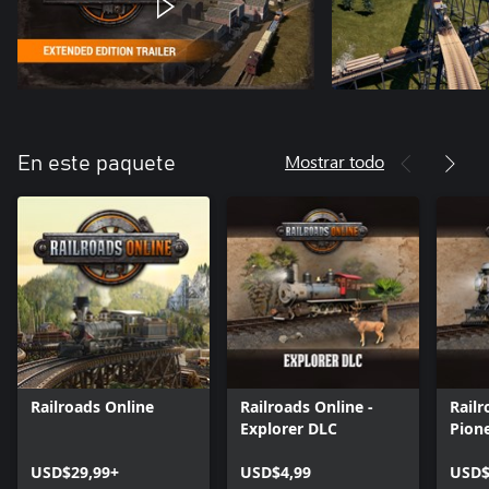
Mostrar todo
En este paquete
Railroads Online
Railroads Online -
Railr
Explorer DLC
Pion
USD$29,99+
USD$4,99
USD$