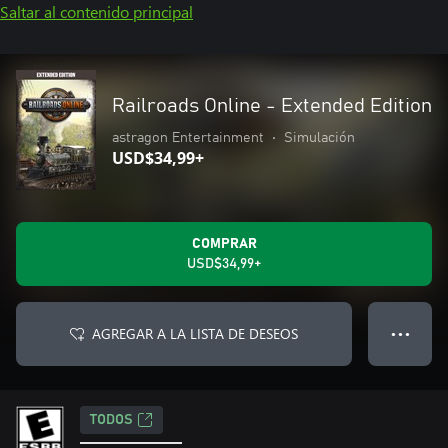
Saltar al contenido principal
Railroads Online - Extended Edition
astragon Entertainment
•
Simulación
USD$34,99+
COMPRAR
USD$34,99+
AGREGAR A LA LISTA DE DESEOS
● ● ●
TODOS