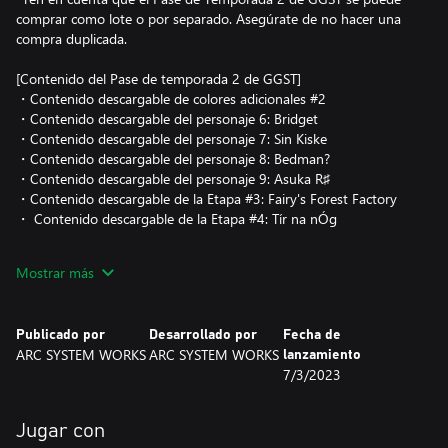
comprar como lote o por separado. Asegúrate de no hacer una
compra duplicada.
[Contenido del Pase de temporada 2 de GGST]
・Contenido descargable de colores adicionales #2
・Contenido descargable del personaje 6: Bridget
・Contenido descargable del personaje 7: Sin Kiske
・Contenido descargable del personaje 8: Bedman?
・Contenido descargable del personaje 9: Asuka R♯
・Contenido descargable de la Etapa #3: Fairy's Forest Factory
・ Contenido descargable de la Etapa #4: Tír na nÓg
Mostrar más
*Se requiere la compra del producto principal para acceder a este
contenido. También es necesario haber descargado las últimas
actualizaciones.
Publicado por
Desarrollado por
Fecha de
ARC SYSTEM WORKS
ARC SYSTEM WORKS
lanzamiento
7/3/2023
Jugar con