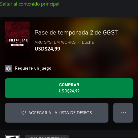
Saltar al contenido principal
Pase de temporada 2 de GGST
ARC SYSTEM WORKS
•
Lucha
USD$24,99
Requiere un juego
COMPRAR
USD$24,99
AGREGAR A LA LISTA DE DESEOS
● ● ●