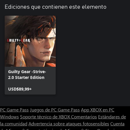
Ediciones que contienen este elemento
Guilty Gear -Strive-
2.0 Starter Edition
USD$89,99+
PC Game Pass
Juegos de PC Game Pass
App XBOX en PC
Windows
Soporte técnico de XBOX
Comentarios
Estándares de
la comunidad
Advertencia sobre ataques fotosensibles
Cuenta