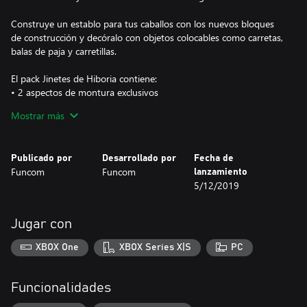
Construye un establo para tus caballos con los nuevos bloques
de construcción y decóralo con objetos colocables como carretas,
balas de paja y carretillas.
El pack Jinetes de Hiboria contiene:
• 2 aspectos de montura exclusivos
- Cabalga sobre un corcel blanco o negro
Mostrar más
• 6 sillas de montar nuevas
- Ensilla a tu penco con la silla de la Legión silenciosa
• 25 bloques de edificios relacionados con las monturas
Publicado por
Desarrollado por
Fecha de
- Bloques hechos para construir establos
Funcom
Funcom
lanzamiento
• 15 piezas de armadura en tres lotes, como la armadura de
5/12/2019
jinete de Poitain
- Lotes ligero, medio y pesado con versión de fin de juego de
cada uno.
Jugar con
• 11 armas de Poitain, incluyendo lanzas de caballería
- Mismo poder que las armas de hierro con una versión épica de
XBOX One
XBOX Series X|S
PC
cada una.
• 14 nuevos objetos colocables de establo
- Decora tu establo con nuevos objetos como veletas.
Funcionalidades