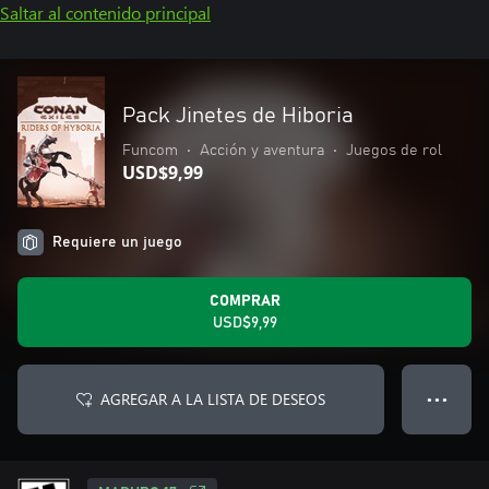
Saltar al contenido principal
Pack Jinetes de Hiboria
Funcom
•
Acción y aventura
•
Juegos de rol
USD$9,99
Requiere un juego
COMPRAR
USD$9,99
AGREGAR A LA LISTA DE DESEOS
● ● ●