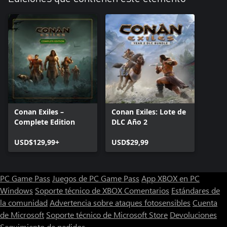
Conan Exiles –
Conan Exiles: Lote de
Complete Edition
DLC Año 2
USD$129,99+
USD$29,99
PC Game Pass
Juegos de PC Game Pass
App XBOX en PC
Windows
Soporte técnico de XBOX
Comentarios
Estándares de
la comunidad
Advertencia sobre ataques fotosensibles
Cuenta
de Microsoft
Soporte técnico de Microsoft Store
Devoluciones
Seguimiento de pedidos