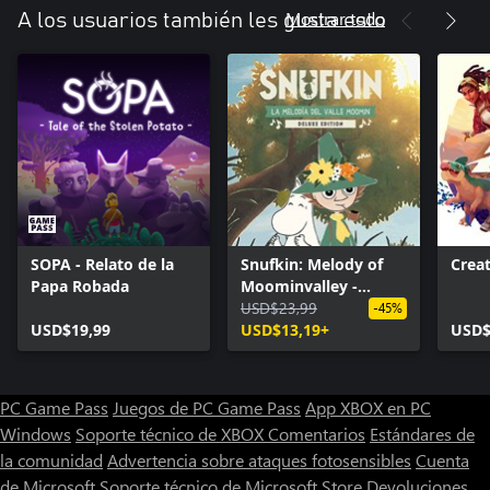
Mostrar todo
A los usuarios también les gusta esto
SOPA - Relato de la
Snufkin: Melody of
Creat
Papa Robada
Moominvalley -
Digital Deluxe Edition
USD$23,99
-45%
USD$19,99
USD$13,19+
USD$
PC Game Pass
Juegos de PC Game Pass
App XBOX en PC
Windows
Soporte técnico de XBOX
Comentarios
Estándares de
la comunidad
Advertencia sobre ataques fotosensibles
Cuenta
de Microsoft
Soporte técnico de Microsoft Store
Devoluciones