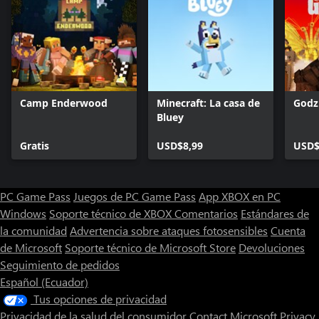
Camp Enderwood
Minecraft: La casa de
Godzi
Bluey
Gratis
USD$8,99
USD$
PC Game Pass
Juegos de PC Game Pass
App XBOX en PC
Windows
Soporte técnico de XBOX
Comentarios
Estándares de
la comunidad
Advertencia sobre ataques fotosensibles
Cuenta
de Microsoft
Soporte técnico de Microsoft Store
Devoluciones
Seguimiento de pedidos
Español (Ecuador)
Tus opciones de privacidad
Privacidad de la salud del consumidor
Contact Microsoft
Privacy