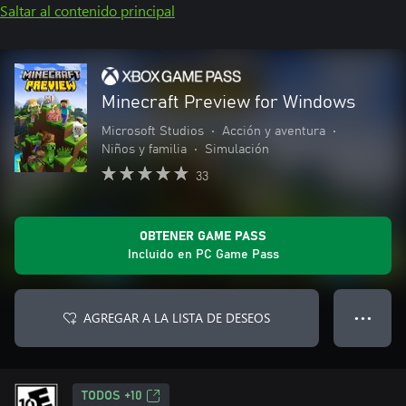
Saltar al contenido principal
Minecraft Preview for Windows
Microsoft Studios
•
Acción y aventura
•
Niños y familia
•
Simulación
33
OBTENER GAME PASS
Incluido en PC Game Pass
AGREGAR A LA LISTA DE DESEOS
● ● ●
TODOS +10