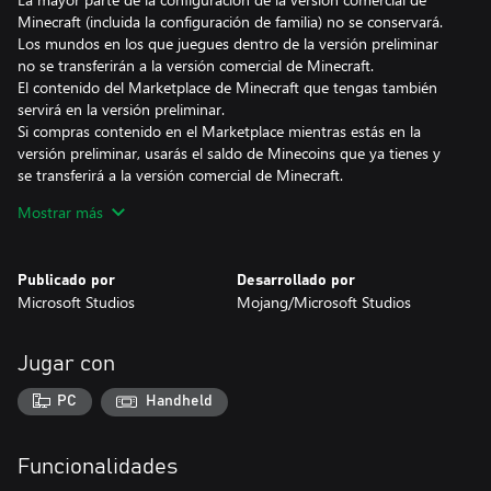
Minecraft (incluida la configuración de familia) no se conservará.
Los mundos en los que juegues dentro de la versión preliminar
no se transferirán a la versión comercial de Minecraft.
El contenido del Marketplace de Minecraft que tengas también
servirá en la versión preliminar.
Si compras contenido en el Marketplace mientras estás en la
versión preliminar, usarás el saldo de Minecoins que ya tienes y
se transferirá a la versión comercial de Minecraft.
Puede que las construcciones de la versión preliminar no sean
Mostrar más
estables y no representen la calidad de la versión final
Publicado por
Desarrollado por
Microsoft Studios
Mojang/Microsoft Studios
Jugar con
PC
Handheld
Funcionalidades