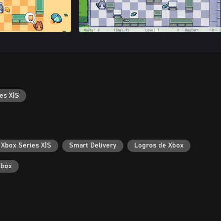
es X|S
 Xbox Series X|S
Smart Delivery
Logros de Xbox
Xbox