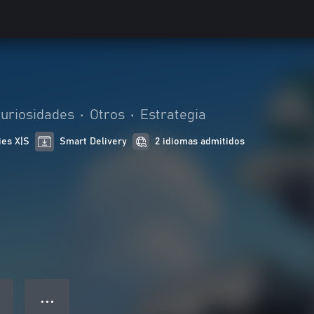
curiosidades
•
Otros
•
Estrategia
ies X|S
Smart Delivery
2 idiomas admitidos
● ● ●