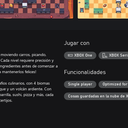
Jugar con
os moviendo carros, picando,
XBOX One
XBOX Seri
Cada nivel requiere precisión y
s ingredientes antes de comenzar a
a mantenerlos felices!
Funcionalidades
afíos culinarios, con 4 biomas
Single player
Optimized for
osque y un volcán ardiente. Con
rrilla, sushi, pizza y más, cada
Cosas guardadas en la nube de 
ertijos.