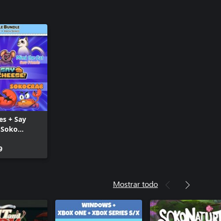
es + Say
 Soko
UNDLE)
9
Mostrar todo