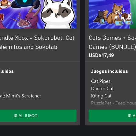
undle Xbox - Sokorobot, Cat
Cats Games + Sa
nfernitos and Sokolab
Games (BUNDLE
USD$17,49
luidos
Juegos incluidos
Cat Pipes
Doctor Cat
at: Mimi's Scratcher
Kiting Cat
PuzzlePet - Feed You
Say Cheese!
IR AL JUEGO
IR 
Sokocrab
Sokomage