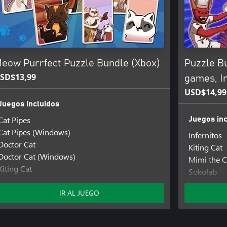
eow Purrfect Puzzle Bundle (Xbox)
Puzzle B
SD$13,99
games, I
USD$14,99
Juegos incluidos
Cat Pipes
Juegos inc
Cat Pipes (Windows)
Infernitos
Doctor Cat
Kiting Cat
Doctor Cat (Windows)
Mimi the C
Kiting Cat
Sokolab
Kiting Cat (Windows)
Sokorobot
Mimi the Cat: Meow Together
IR AL JUEGO
Mimi the Cat: Meow Together (Windows)
Mimi the Cat: Mimi's Scratcher