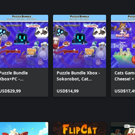
Mimi the Cat: Mimi's Scratcher (Windows)
Mimi the Cat: New Friends
Mimi the Cat: New Friends (Windows)
PuzzlePet - Feed Your Cat
Puzzle Bundle
Puzzle Bundle Xbox -
Cats Gam
Xbox+PC -
Sokorobot, Cat
Cheese! +
HoneyLand, Sokos
games, Infernitos and
Games (B
and Cats!
USD$29,99
Sokolab
USD$14,99
USD$17,4