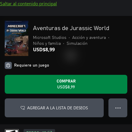
Saltar al contenido principal
Aventuras de Jurassic World
Microsoft Studios
•
Acción y aventura
•
Niños y familia
•
Simulación
USD$8,99
Requiere un juego
COMPRAR
USD$8,99
AGREGAR A LA LISTA DE DESEOS
● ● ●