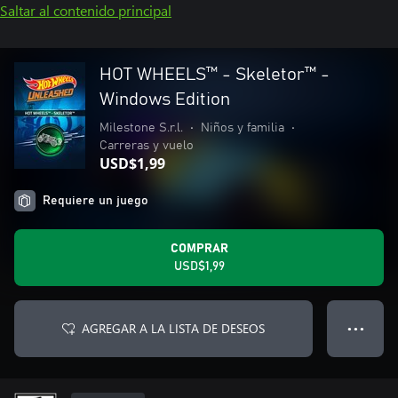
Saltar al contenido principal
HOT WHEELS™ - Skeletor™ -
Windows Edition
Milestone S.r.l.
•
Niños y familia
•
Carreras y vuelo
USD$1,99
Requiere un juego
COMPRAR
USD$1,99
AGREGAR A LA LISTA DE DESEOS
● ● ●