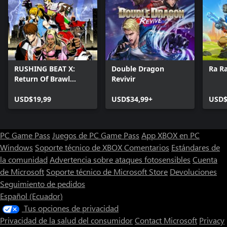
RUSHING BEAT X:
Double Dragon
Ra R
Return Of Brawl
Revivir
Brothers
USD$19,99
USD$34,99+
USD$
PC Game Pass
Juegos de PC Game Pass
App XBOX en PC
Windows
Soporte técnico de XBOX
Comentarios
Estándares de
la comunidad
Advertencia sobre ataques fotosensibles
Cuenta
de Microsoft
Soporte técnico de Microsoft Store
Devoluciones
Seguimiento de pedidos
Español (Ecuador)
Tus opciones de privacidad
Privacidad de la salud del consumidor
Contact Microsoft
Privacy