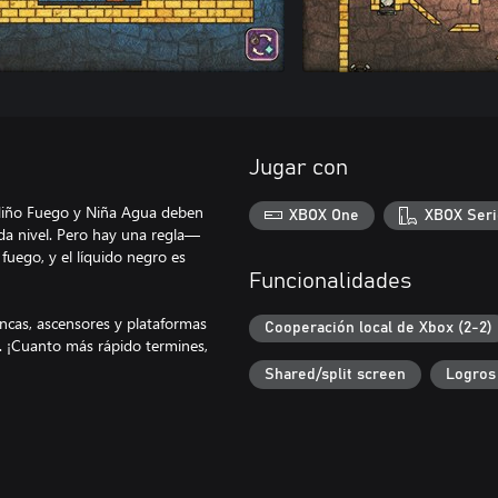
Jugar con
 Niño Fuego y Niña Agua deben
XBOX One
XBOX Seri
ada nivel. Pero hay una regla—
uego, y el líquido negro es
Funcionalidades
ncas, ascensores y plataformas
Cooperación local de Xbox (2-2)
a. ¡Cuanto más rápido termines,
Shared/split screen
Logros