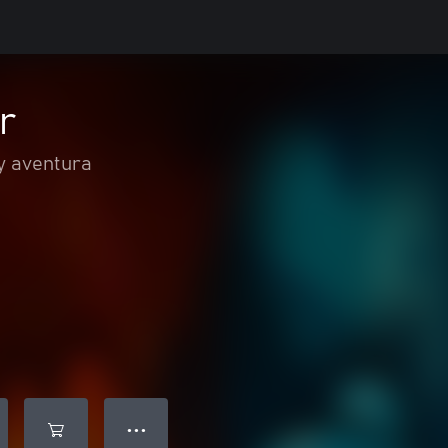
r
y aventura
● ● ●