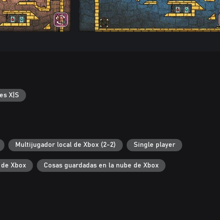
es X|S
Multijugador local de Xbox (2-2)
Single player
 de Xbox
Cosas guardadas en la nube de Xbox